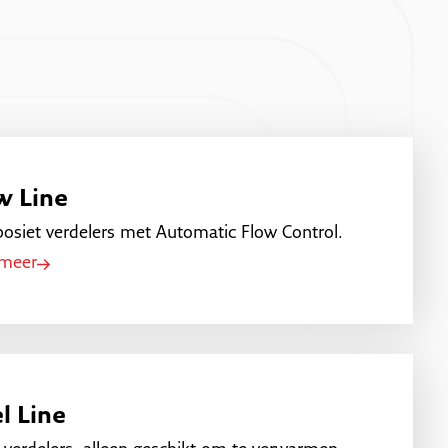
w Line
siet verdelers met Automatic Flow Control.
 meer
l Line