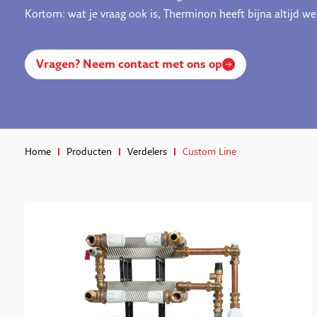
Kortom: wat je vraag ook is, Therminon heeft bijna altijd w
Vragen? Neem contact met ons op
Home
Producten
Verdelers
Custom Line