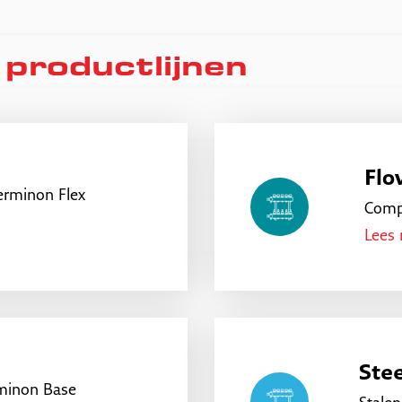
 productlijnen
Flo
erminon Flex
Compo
Lees
Stee
minon Base