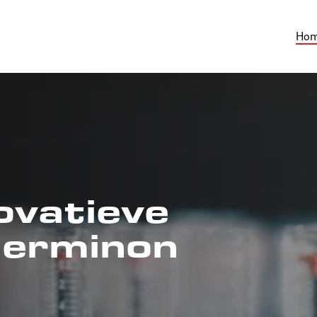
Ho
ovatieve
herminon