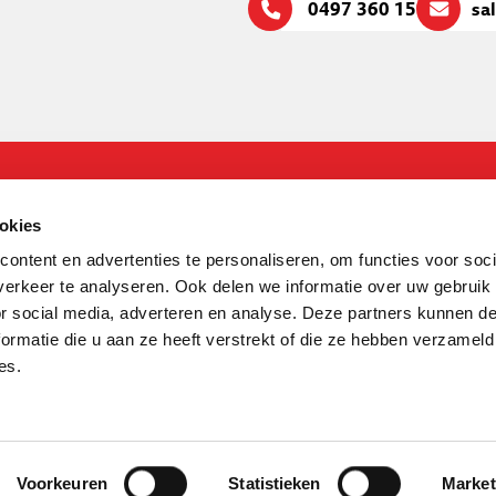
0497 360 159
sa
okies
ontent en advertenties te personaliseren, om functies voor soci
Therminon B.V.
erkeer te analyseren. Ook delen we informatie over uw gebruik
Hallenstraat 9 5531AB, Bladel
or social media, adverteren en analyse. Deze partners kunnen 
0497 360 159
ormatie die u aan ze heeft verstrekt of die ze hebben verzameld
info@therminon.nl
es.
Voorkeuren
Statistieken
Market
okieverklaring
Disclaimer