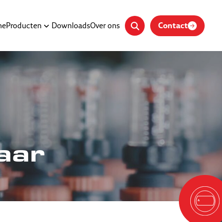
Contact
me
Producten
Downloads
Over ons
aar