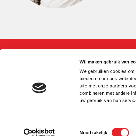
Wij maken gebruik van co
We gebruiken cookies om c
bieden en om ons websitev
site met onze partners vo
combineren met andere inf
uw gebruik van hun servic
Toestemmingsselectie
Noodzakelijk
Algemene voorwaarden
Privacy
Co
© Copyright - Therminon B.V.