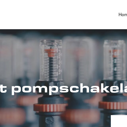
Ho
t pompschakel