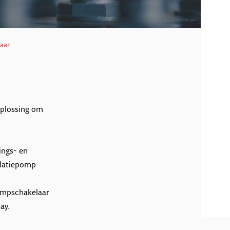
aar
oplossing om
ings- en
ulatiepomp
ompschakelaar
ay.