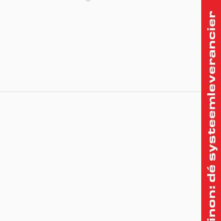
Therminon: dé systeemleverancier