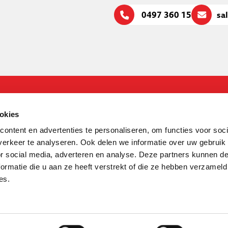
0497 360 159
sa
okies
ontent en advertenties te personaliseren, om functies voor soci
Therminon B.V.
erkeer te analyseren. Ook delen we informatie over uw gebruik
Hallenstraat 9 5531AB, Bladel
or social media, adverteren en analyse. Deze partners kunnen 
0497 360 159
ormatie die u aan ze heeft verstrekt of die ze hebben verzameld
info@therminon.nl
es.