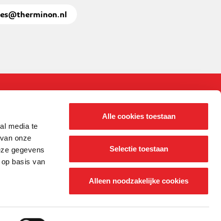
les@therminon.nl
Alle cookies toestaan
al media te
Informatie
Producten
 van onze
Catalogus
Verdelers
Selectie toestaan
deze gegevens
Downloads
Buis
 op basis van
Over ons
Zoneregeling
Alleen noodzakelijke cookies
Contact
Montagesystemen en isolatie
Overige producten