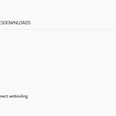
ES
DOWNLOADS
nect verbinding