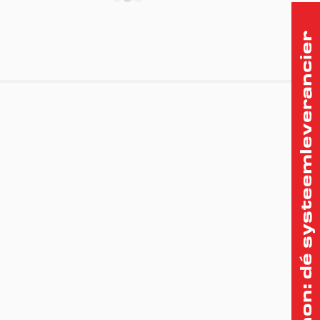
Therminon: dé systeemleverancier